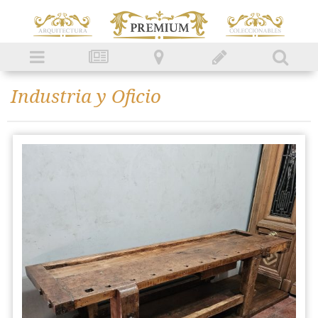
Industria y Oficio