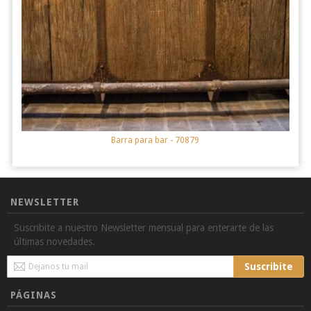
Barra para bar
- 70879
NEWSLETTER
Suscribite a nuestro Newsletter mensual para enterarte de las
últimas novedades.
Sign
Suscribite
Up
for
PÁGINAS
Our