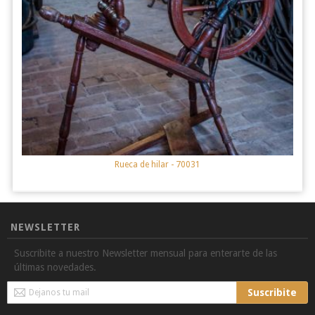
Rueca de hilar
- 70031
NEWSLETTER
Suscribite a nuestro Newsletter mensual para enterarte de las
últimas novedades.
Sign
Suscribite
Up