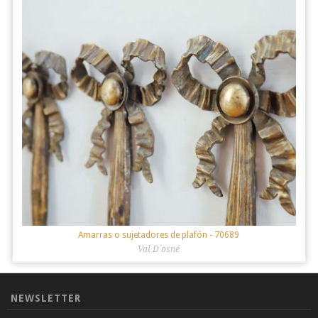
Amarras o sujetadores de plafón
- 70689
Val D´osné
NEWSLETTER