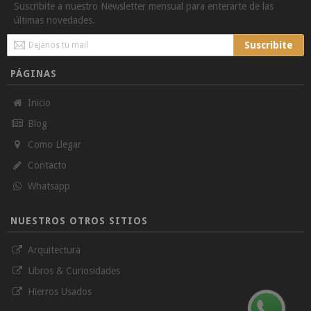
Suscribite a nuestro Newsletter mensual para enterarte de las
últimas novedades.
Sign
Suscribite
Up
for
PÁGINAS
Our
Newsletter:
Inicio
Blog
Como Llegar
Contacto
Whatsapp
NUESTROS OTROS SITIOS
Arquitectura
Libros & Curiosidades
Hierros Usados