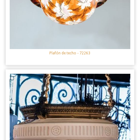
Plafón de techo
- 72263