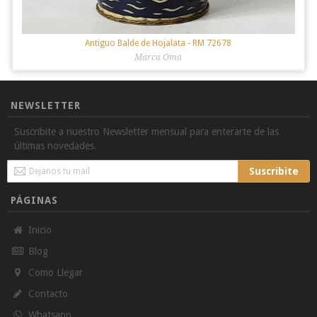
Antiguo Balde de Hojalata
- RM 72678
Marca Oma
NEWSLETTER
Suscribite a nuestro Newsletter mensual para enterarte de las
últimas novedades.
Sign
Suscribite
Up
for
PÁGINAS
Our
Newsletter:
Inicio
Blog
Como Llegar
Contacto
Whatsapp