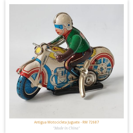
Antigua Motocicleta Juguete
- RM 72687
"Made in China"