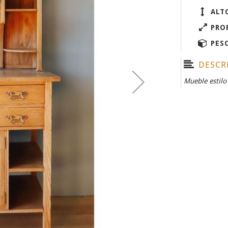
ALT
PRO
PES
DESCR
Mueble estilo 