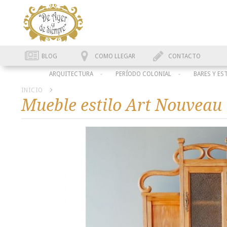
BLOG
COMO LLEGAR
CONTACTO
ARQUITECTURA
PERÍODO COLONIAL
BARES Y ES
INICIO
Mueble estilo Art Nouveau
Skip
to
the
end
of
the
images
gallery