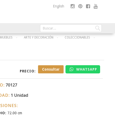
Skip
English
to
Content
Buscar
Buscar
MUEBLES
ARTE Y DECORACIÓN
COLECCIONABLES
Consultar
WHATSAPP
PRECIO:
O:
70127
DAD:
1 Unidad
SIONES:
HO:
72.00 cm