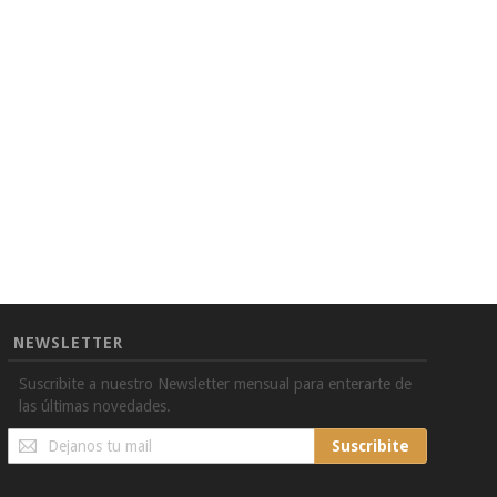
NEWSLETTER
Suscribite a nuestro Newsletter mensual para enterarte de
las últimas novedades.
Sign
Suscribite
Up
for