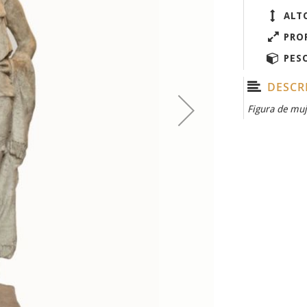
ALT
PRO
PES
DESCR
Figura de muj