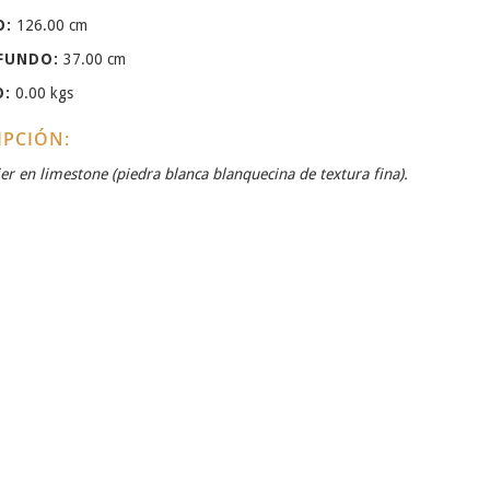
O:
126.00 cm
FUNDO:
37.00 cm
O:
0.00 kgs
IPCIÓN:
er en limestone (piedra blanca blanquecina de textura fina).