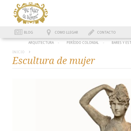
BLOG
COMO LLEGAR
CONTACTO
ARQUITECTURA
PERÍODO COLONIAL
BARES Y ES
INICIO
Escultura de mujer
Skip
to
the
end
of
the
images
gallery