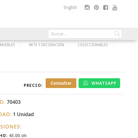
Skip
English
to
Content
Buscar
Buscar
MUEBLES
ARTE Y DECORACIÓN
COLECCIONABLES
Consultar
WHATSAPP
PRECIO:
O:
70403
DAD:
1 Unidad
SIONES:
HO:
43.00 cm