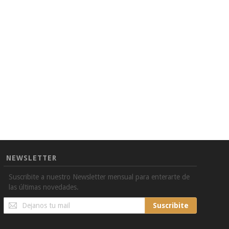
NEWSLETTER
Suscribite a nuestro Newsletter mensual para enterarte de
las últimas novedades.
Sign
Suscribite
Up
for