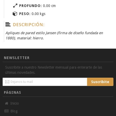
PROFUNDO:
0.00 cm
PESO:
0.00 kgs
DESCRIPCIÓN:
Apliques de pared estilo Jansen (firma de diseño fundada en
1880), material: hierro.
NEWSLETTER
Suscribite a nuestro Newsletter mensual para enterarte de las
últimas novedades.
Sign
Suscribite
Up
for
PÁGINAS
Our
Newsletter:
Inicio
Blog