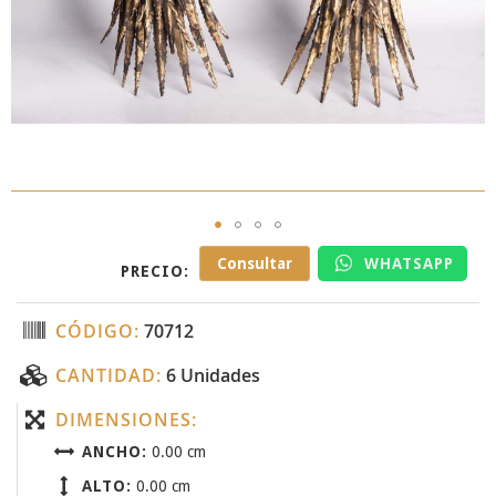
Skip
Consultar
WHATSAPP
PRECIO:
to
the
beginning
CÓDIGO:
70712
of
the
CANTIDAD:
6 Unidades
images
gallery
DIMENSIONES:
ANCHO:
0.00 cm
ALTO:
0.00 cm