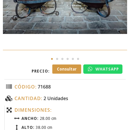
Skip
Consultar
WHATSAPP
PRECIO:
to
the
beginning
CÓDIGO:
71688
of
the
CANTIDAD:
2 Unidades
images
gallery
DIMENSIONES:
ANCHO:
28.00 cm
ALTO:
38.00 cm