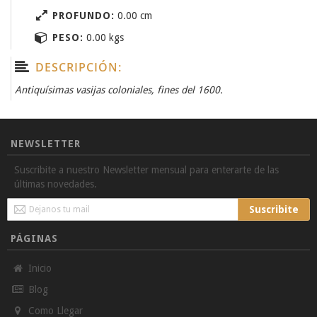
PROFUNDO:
0.00 cm
PESO:
0.00 kgs
DESCRIPCIÓN:
Antiquísimas vasijas coloniales, fines del 1600.
NEWSLETTER
Suscribite a nuestro Newsletter mensual para enterarte de las
últimas novedades.
Sign
Suscribite
Up
for
PÁGINAS
Our
Newsletter:
Inicio
Blog
Como Llegar