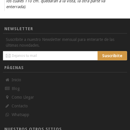
los cuales 110 cm. quedarán a la vista, la otra parte va
enterrada).
NEWSLETTER
Suscribite a nuestro Newsletter mensual para enterarte de las
últimas novedades.
Sign
Suscribite
Up
for
PÁGINAS
Our
Newsletter:
Inicio
Blog
Como Llegar
Contacto
Whatsapp
NUESTROS OTROS SITIOS