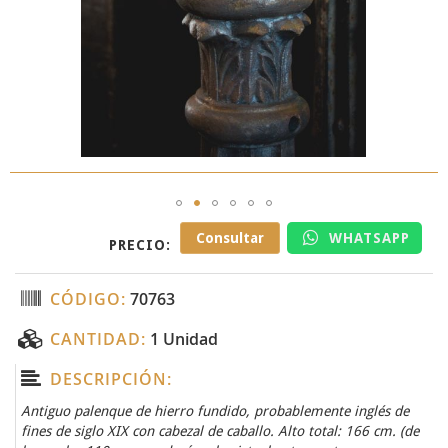
Skip
Consultar
WHATSAPP
PRECIO:
to
the
beginning
CÓDIGO:
70763
of
the
CANTIDAD:
1 Unidad
images
gallery
DESCRIPCIÓN:
Antiguo palenque de hierro fundido, probablemente inglés de
fines de siglo XIX con cabezal de caballo. Alto total: 166 cm. (de