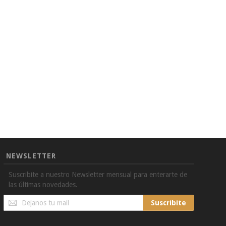
NEWSLETTER
Suscribite a nuestro Newsletter mensual para enterarte de
las últimas novedades.
Sign
Suscribite
Up
for