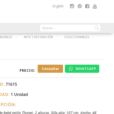
Skip
English
to
Content
Buscar
Buscar
MUEBLES
ARTE Y DECORACIÓN
COLECCIONABLES
Consultar
WHATSAPP
PRECIO:
O:
71615
DAD:
1 Unidad
IPCIÓN:
de bebé estilo Thonet, 2 alturas. Silla alta: 107 cm. Ancho: 48