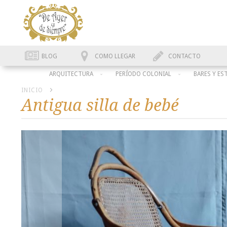
BLOG
COMO LLEGAR
CONTACTO
ARQUITECTURA
PERÍODO COLONIAL
BARES Y ES
INICIO
Antigua silla de bebé
Skip
to
the
end
of
the
images
gallery