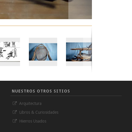
NUESTROS OTROS SITIOS
Arquitectura
Libros & Curiosidades
Hierros Usados