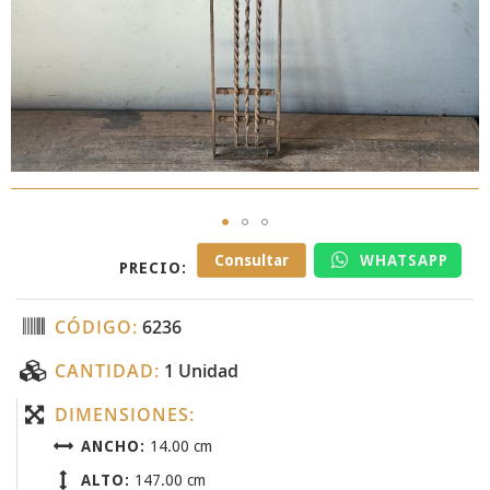
Skip
Consultar
WHATSAPP
PRECIO:
to
the
beginning
CÓDIGO:
6236
of
the
CANTIDAD:
1 Unidad
images
gallery
DIMENSIONES:
ANCHO:
14.00 cm
ALTO:
147.00 cm