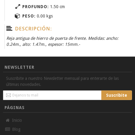
PROFUNDO:
1.50 cm
PESO:
0.00 kgs
DESCRIPCIÓN:
Reja antigua de hierro de puerta de frente. Medidas: ancho:
0.24m., alto: 1.47m., espesor: 15mm.-
NEWSLETTER
Suscribite a nuestro Newsletter mensual para enterarte de las
últimas novedades.
Sign
Suscribite
Up
for
PÁGINAS
Our
Newsletter:
Inicio
Blog