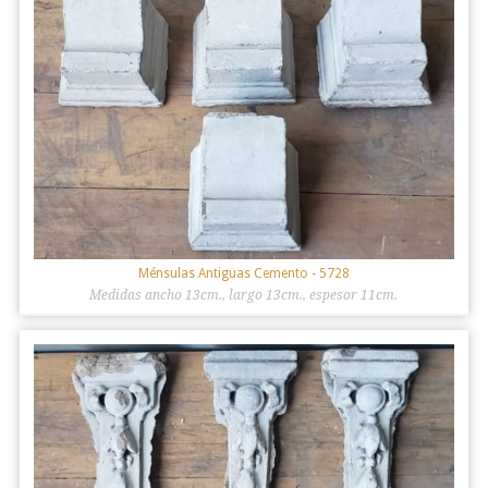
Ménsulas Antiguas Cemento
- 5728
Medidas ancho 13cm., largo 13cm., espesor 11cm.