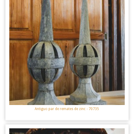
Antiguo par de remates de zinc
- 70735