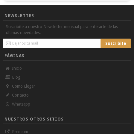
NEWSLETTER
Suscribite a nuestro Newsletter mensual para enterarte de las
últimas novedades.
Sign
Suscribite
Up
for
PÁGINAS
Our
Newsletter:
Inicio
Blog
Como Llegar
Contacto
Whatsapp
NUESTROS OTROS SITIOS
Premium