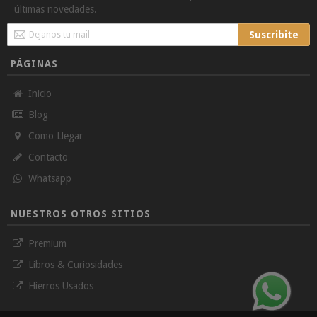
últimas novedades.
Sign
Suscribite
Up
for
PÁGINAS
Our
Newsletter:
Inicio
Blog
Como Llegar
Contacto
Whatsapp
NUESTROS OTROS SITIOS
Premium
Libros & Curiosidades
Hierros Usados