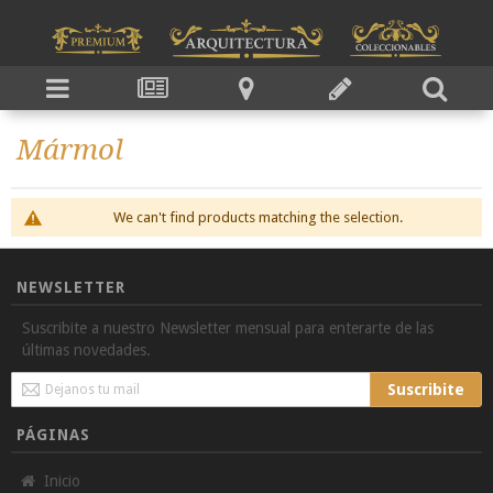
Mármol
We can't find products matching the selection.
NEWSLETTER
Suscribite a nuestro Newsletter mensual para enterarte de las
últimas novedades.
Sign
Suscribite
Up
for
PÁGINAS
Our
Newsletter:
Inicio