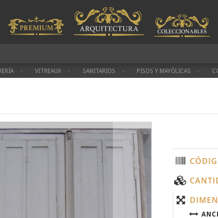
RERÍA
VITREAUX
SANITARIOS
PISOS Y MAYÓLICAS
C
CÓDIG
CANTI
DIMEN
ANC