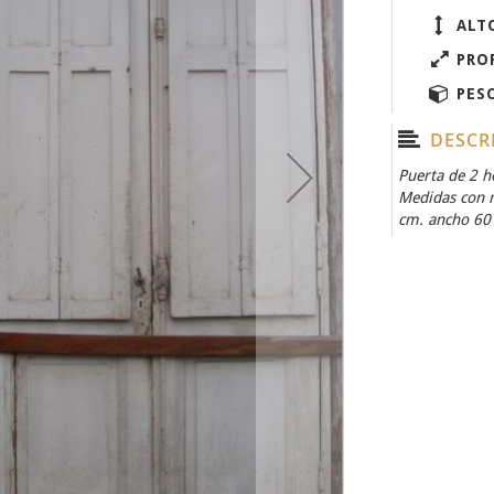
ALT
PRO
PES
DESCR
Puerta de 2 h
Medidas con m
cm. ancho 60