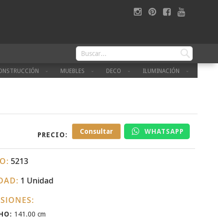
Skip
to
Content
Buscar
Buscar
ONSTRUCCIÓN
MUEBLES
DECO
ILUMINACIÓN
Consultar
WHATSAPP
PRECIO:
O:
5213
DAD:
1 Unidad
SIONES:
HO:
141.00 cm