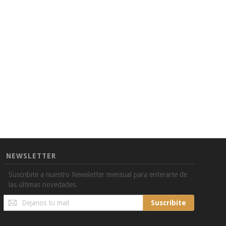
NEWSLETTER
Suscribite a nuestro Newsletter mensual para enterarte de
las últimas novedades.
Sign
Suscribite
Up
for