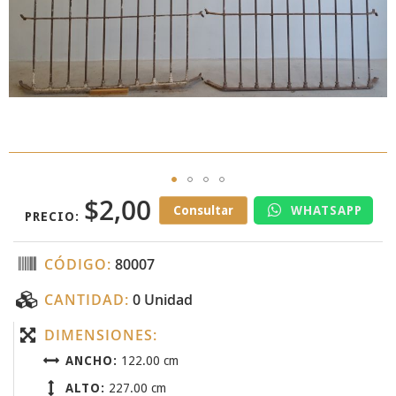
$2,00
Skip
Consultar
WHATSAPP
PRECIO:
to
the
beginning
CÓDIGO:
80007
of
the
CANTIDAD:
0 Unidad
images
gallery
DIMENSIONES:
ANCHO:
122.00 cm
ALTO:
227.00 cm