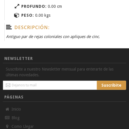
PROFUNDO:
0.00 cm
PESO:
0.00 kgs
DESCRIPCIÓN:
Antiguo par de rejas coloniales con apliques de cinc.
NEWSLETTER
Suscribite a nuestro Newsletter mensual para enterarte de las
últimas novedades.
Sign
Suscribite
Up
for
PÁGINAS
Our
Newsletter:
Inicio
Blog
Como Llegar