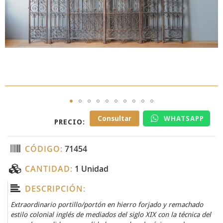
Skip
Consultar
WHATSAPP
PRECIO:
to
the
beginning
CÓDIGO:
71454
of
the
CANTIDAD:
1 Unidad
images
gallery
DESCRIPCIÓN:
Extraordinario portillo/portón en hierro forjado y remachado
estilo colonial inglés de mediados del siglo XIX con la técnica del