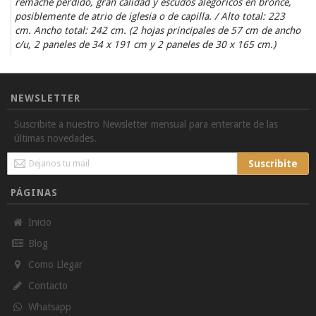
remache perdido, gran calidad y escudos alegóricos en bronce,
posiblemente de atrio de iglesia o de capilla. / Alto total: 223
cm. Ancho total: 242 cm. (2 hojas principales de 57 cm de ancho
c/u, 2 paneles de 34 x 191 cm y 2 paneles de 30 x 165 cm.)
NEWSLETTER
Suscribite a nuestro Newsletter mensual para enterarte de las
últimas novedades.
Sign
Suscribite
Up
for
PÁGINAS
Our
Newsletter:
Inicio
Blog
Como Llegar
Contacto
Whatsapp