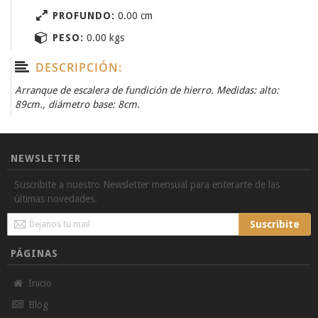
PROFUNDO:
0.00 cm
PESO:
0.00 kgs
DESCRIPCIÓN:
Arranque de escalera de fundición de hierro. Medidas: alto:
89cm., diámetro base: 8cm.
NEWSLETTER
Suscribite a nuestro Newsletter mensual para enterarte de las
últimas novedades.
Sign
Suscribite
Up
for
PÁGINAS
Our
Newsletter:
Inicio
Blog