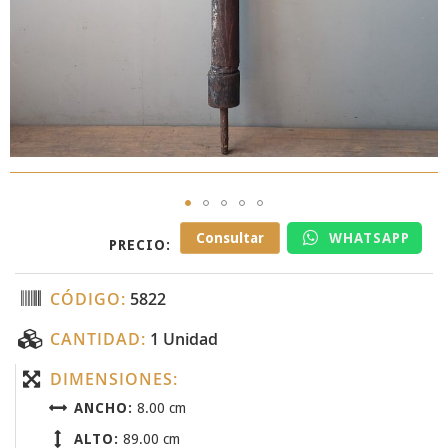
Skip
Consultar
WHATSAPP
PRECIO:
to
the
beginning
CÓDIGO:
5822
of
the
CANTIDAD:
1 Unidad
images
gallery
DIMENSIONES:
ANCHO:
8.00 cm
ALTO:
89.00 cm